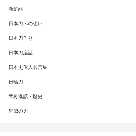
新鮮組
日本刀への想い
日本刀作り
日本刀逸話
日本史偉人名言集
日輪刀
武将逸話・歴史
鬼滅の刃