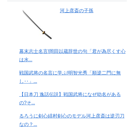
河上彦斎の子孫
幕末志士名言!岡田以蔵辞世の句「君が為尽くす心
は水...
戦国武将の名言に学ぶ!明智光秀「順逆二門に無
し‥」...
【日本刀 逸話伝説】戦国武将になぜ幼名がある
の?そ...
るろうに剣心緋村剣心のモデル河上彦斎は逆刃刀
なの？...