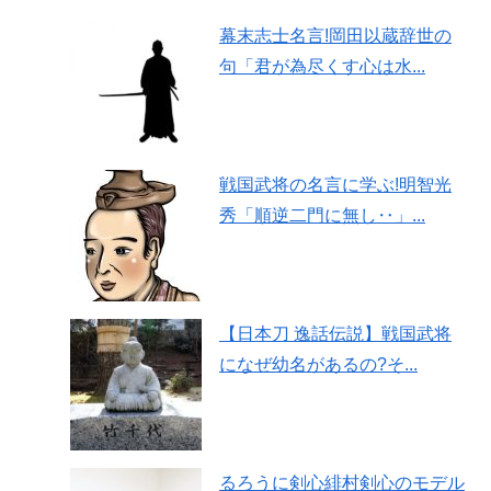
幕末志士名言!岡田以蔵辞世の
句「君が為尽くす心は水...
戦国武将の名言に学ぶ!明智光
秀「順逆二門に無し‥」...
【日本刀 逸話伝説】戦国武将
になぜ幼名があるの?そ...
るろうに剣心緋村剣心のモデル