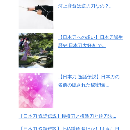
河上彦斎は逆刃刀なの？...
【日本刀への想い】日本刀誕生
歴史!日本刀大好き!で...
【日本刀 逸話伝説】日本刀の
名前の隠された秘密!蛍...
【日本刀 逸話伝説】模擬刀と模造刀と銃刀法...
【日本刀 逸話伝説】上杉謙信 負けなし!まさに日