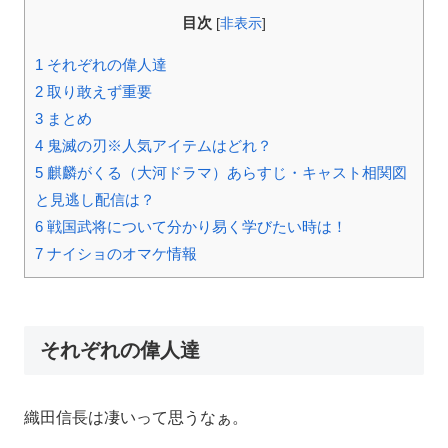
目次
[
非表示
]
1
それぞれの偉人達
2
取り敢えず重要
3
まとめ
4
鬼滅の刃※人気アイテムはどれ？
5
麒麟がくる（大河ドラマ）あらすじ・キャスト相関図
と見逃し配信は？
6
戦国武将について分かり易く学びたい時は！
7
ナイショのオマケ情報
それぞれの偉人達
織田信長は凄いって思うなぁ。