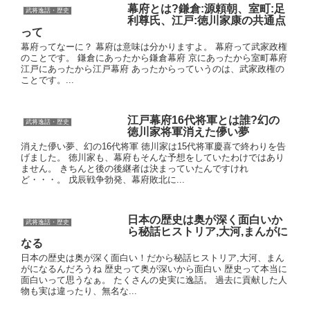
幕府とは?鎌倉:源頼朝、室町:足
武将逸話・歴史
利尊氏、江戸:徳川家康の共通点
って
幕府ってなーに？ 幕府は意味は分かりますよ。 幕府って武家政権
のことです。 鎌倉にあったから鎌倉幕府 京にあったから室町幕府
江戸にあったから江戸幕府 あったからっていうのは、武家政権の
ことです。...
江戸幕府16代将軍とは誰?幻の
武将逸話・歴史
徳川家将軍消えた儚い夢
消えた儚い夢、幻の16代将軍 徳川家は15代将軍慶喜で終わりを告
げました。 徳川家も、幕府もそんな予想をしていたわけではあり
ません。 きちんと後の後継者は決まっていたんですけれ
ど・・・。 戊辰戦争勃発、幕府敗北に...
日本の歴史は奥が深く面白いか
武将逸話・歴史
ら秘話ヒストリア,大河,まんがに
なる
日本の歴史は奥が深く面白い！だから秘話ヒストリア,大河、まん
がになるんだろうね 歴史って奥が深いから面白い 歴史って本当に
面白いって思うなぁ。 たくさんの史実に逸話。 過去に貢献した人
物も実は違ったり、無名な...