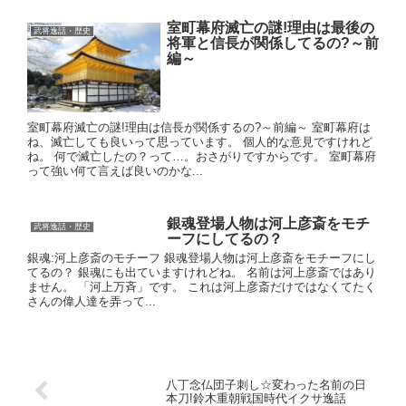
室町幕府滅亡の謎!理由は最後の
武将逸話・歴史
将軍と信長が関係してるの?～前
編～
室町幕府滅亡の謎!理由は信長が関係するの?～前編～ 室町幕府は
ね、滅亡しても良いって思っています。 個人的な意見ですけれど
ね。 何で滅亡したの？って…。おさがりですからです。 室町幕府
って強い何て言えば良いのかな...
銀魂登場人物は河上彦斎をモチ
武将逸話・歴史
ーフにしてるの？
銀魂:河上彦斎のモチーフ 銀魂登場人物は河上彦斎をモチーフにし
てるの？ 銀魂にも出ていますけれどね。 名前は河上彦斎ではあり
ません。 「河上万斉」です。 これは河上彦斎だけではなくてたく
さんの偉人達を弄って...
八丁念仏団子刺し☆変わった名前の日
本刀!鈴木重朝戦国時代イクサ逸話