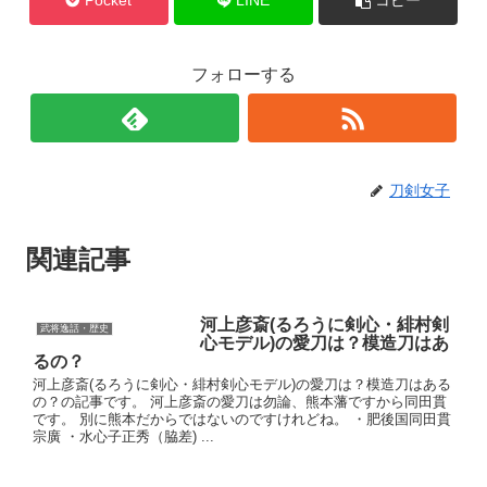
Pocket
LINE
コピー
フォローする
刀剣女子
関連記事
河上彦斎(るろうに剣心・緋村剣
武将逸話・歴史
心モデル)の愛刀は？模造刀はあ
るの？
河上彦斎(るろうに剣心・緋村剣心モデル)の愛刀は？模造刀はある
の？の記事です。 河上彦斎の愛刀は勿論、熊本藩ですから同田貫
です。 別に熊本だからではないのですけれどね。 ・肥後国同田貫
宗廣 ・水心子正秀（脇差) ...