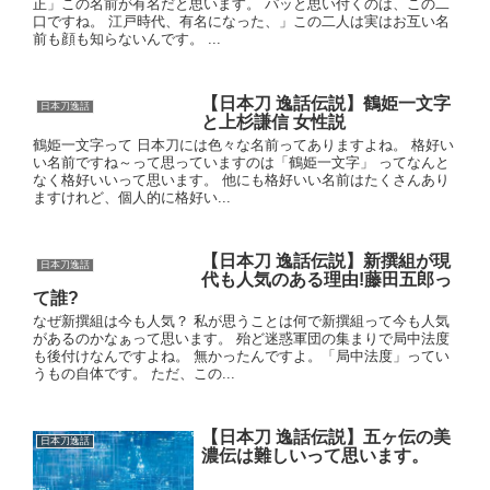
正」この名前が有名だと思います。 パッと思い付くのは、この二
口ですね。 江戸時代、有名になった、」この二人は実はお互い名
前も顔も知らないんです。 ...
【日本刀 逸話伝説】鶴姫一文字
日本刀逸話
と上杉謙信 女性説
鶴姫一文字って 日本刀には色々な名前ってありますよね。 格好い
い名前ですね～って思っていますのは「鶴姫一文字」 ってなんと
なく格好いいって思います。 他にも格好いい名前はたくさんあり
ますけれど、個人的に格好い...
【日本刀 逸話伝説】新撰組が現
日本刀逸話
代も人気のある理由!藤田五郎っ
て誰?
なぜ新撰組は今も人気？ 私が思うことは何で新撰組って今も人気
があるのかなぁって思います。 殆ど迷惑軍団の集まりで局中法度
も後付けなんですよね。 無かったんですよ。「局中法度」ってい
うもの自体です。 ただ、この...
【日本刀 逸話伝説】五ヶ伝の美
日本刀逸話
濃伝は難しいって思います。