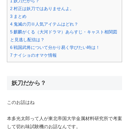
1
妖刀だから？
2
村正は妖刀ではありませんよ。
3
まとめ
4
鬼滅の刃※人気アイテムはどれ？
5
麒麟がくる（大河ドラマ）あらすじ・キャスト相関図
と見逃し配信は？
6
戦国武将について分かり易く学びたい時は！
7
ナイショのオマケ情報
妖刀だから？
このお話はね
本多光太郎って人が東北帝国大学金属材料研究所で考案
して切れ味試験機のお話なんです。