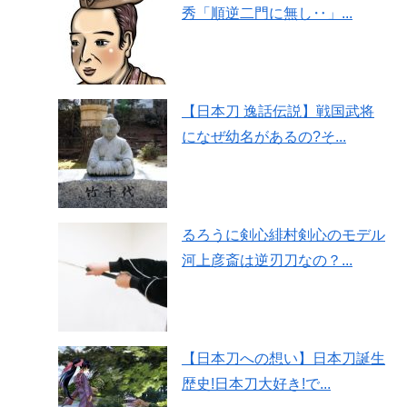
秀「順逆二門に無し‥」...
【日本刀 逸話伝説】戦国武将
になぜ幼名があるの?そ...
るろうに剣心緋村剣心のモデル
河上彦斎は逆刃刀なの？...
【日本刀への想い】日本刀誕生
歴史!日本刀大好き!で...