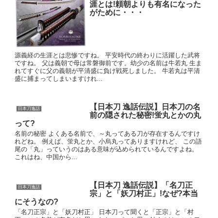
涯とは!頼朝よりも有名になった
がために・・・
源義経の生涯とは悲惨ですね。 平安時代の終わりに活躍した武将
ですね。 父は義朝で母は常磐御前です。幼少の名前は牛若丸 生ま
れてすぐに父の義朝が平清盛に負け戦死しました。 牛若丸は平清
盛に捕まってしまいますけれ...
【日本刀 逸話伝説】日本刀の名
日本刀逸話
前の隠された秘密!蛍丸とかの丸
って?
名前の秘密 よくある名前で、～丸ってある刀が存在するんですけ
れどね。 例えば、蛍丸とか、小烏丸ってありますけれど、 この語
尾の「丸」っていうのはある意味が込められているんですよね。
これはね、中国から...
【日本刀 逸話伝説】「名刀正
日本刀逸話
宗」と「妖刀村正」!なぜ?本当
にそうなの?
「名刀正宗」と「妖刀村正」 日本刀って聞くと「正宗」と「村