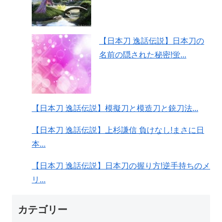
【日本刀 逸話伝説】日本刀の
名前の隠された秘密!蛍...
【日本刀 逸話伝説】模擬刀と模造刀と銃刀法...
【日本刀 逸話伝説】上杉謙信 負けなし!まさに日
本...
【日本刀 逸話伝説】日本刀の握り方!逆手持ちのメ
リ...
カテゴリー