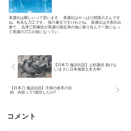
美濃伝は難しいって思います。 美濃伝はやっぱり関孫六さんです
ね。有名な刀工です。 孫六兼元ですけれどね。 美濃伝は大和伝出
身で、 志津三郎兼氏が美濃の国志津の地に移り住んで一派になっ
て美濃の刀工の祖になってい...
【日本刀 逸話伝説】上杉謙信 負けな
し!まさに日本無双之名大将!
【日本刀 逸話伝説】天保の改革の目
的、内容って?成功したの?
コメント