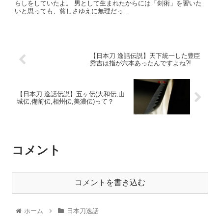
らしをしていたよ。 男として生まれたからには「剣術」を習いた
いと思っても、貧しさゆえに無理だっ...
【日本刀 逸話伝説】天下統一した豊臣
秀吉は指が六本あったんですよね?!
【日本刀 逸話伝説】五ヶ伝(大和伝,山
城伝,備前伝,相州伝,美濃伝)って？
コメント
コメントを書き込む
ホーム
日本刀逸話