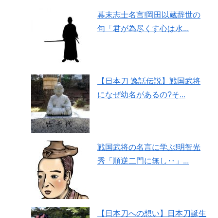
幕末志士名言!岡田以蔵辞世の
句「君が為尽くす心は水...
【日本刀 逸話伝説】戦国武将
になぜ幼名があるの?そ...
戦国武将の名言に学ぶ!明智光
秀「順逆二門に無し‥」...
【日本刀への想い】日本刀誕生