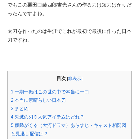
でもこの栗田口藤四郎吉光さんの作る刀は短刀ばかりだ
ったんですよね。
太刀を作ったのは生涯でこれが最初で最後に作った日本
刀ですね。
目次
[
非表示
]
1
一期一振はこの世の中で本当に一口
2
本当に素晴らしい日本刀
3
まとめ
4
鬼滅の刃※人気アイテムはどれ？
5
麒麟がくる（大河ドラマ）あらすじ・キャスト相関図
と見逃し配信は？