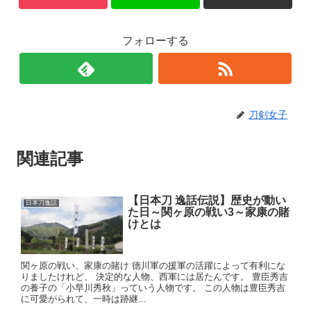
フォローする
刀剣女子
関連記事
【日本刀 逸話伝説】歴史が動い
日本刀逸話
た日～関ヶ原の戦い3～家康の賭
けとは
関ヶ原の戦い、家康の賭け 徳川軍の援軍の活躍によって有利にな
りましたけれど、 決定的な人物、西軍には居たんです。 豊臣秀吉
の養子の「小早川秀秋」っていう人物です。 この人物は豊臣秀吉
に可愛がられて、一時は跡継...