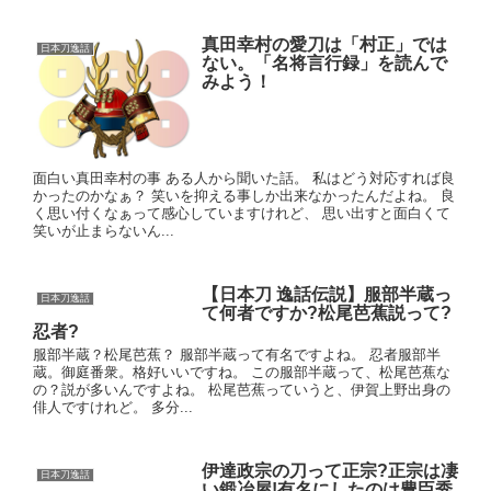
真田幸村の愛刀は「村正」では
日本刀逸話
ない。「名将言行録」を読んで
みよう！
面白い真田幸村の事 ある人から聞いた話。 私はどう対応すれば良
かったのかなぁ？ 笑いを抑える事しか出来なかったんだよね。 良
く思い付くなぁって感心していますけれど、 思い出すと面白くて
笑いが止まらないん...
【日本刀 逸話伝説】服部半蔵っ
日本刀逸話
て何者ですか?松尾芭蕉説って?
忍者?
服部半蔵？松尾芭蕉？ 服部半蔵って有名ですよね。 忍者服部半
蔵。御庭番衆。格好いいですね。 この服部半蔵って、松尾芭蕉な
の？説が多いんですよね。 松尾芭蕉っていうと、伊賀上野出身の
俳人ですけれど。 多分...
伊達政宗の刀って正宗?正宗は凄
日本刀逸話
い鍛冶屋!有名にしたのは豊臣秀