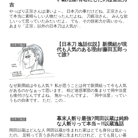
吉
やっぱり正宗さんは凄いよ～。 日本刀の事だけどね、正宗さんっ
て本当に素晴らしい人物だったんだよね。 刀鍛冶さん。 みんな欲
しいって思っていたみたいだよ。 でも、その技術力が高いから、
あまり「正宗」以外の日本刀は人気が...
【日本刀 逸話伝説】新撰組が現
日本刀逸話
代も人気のある理由!藤田五郎っ
て誰?
なぜ新撰組は今も人気？ 私が思うことは何で新撰組って今も人気
があるのかなぁって思います。 殆ど迷惑軍団の集まりで局中法度
も後付けなんですよね。 無かったんですよ。「局中法度」ってい
うもの自体です。 ただ、この...
幕末人斬り最強?岡田以蔵は純粋
日本刀逸話
な人斬りって本当～!!以蔵逸話
岡田以蔵はどんな人 岡田以蔵が生まれた家はとても身分は低かっ
たの。 足軽って言う歩兵の家に生まれたけれど、とても貧しい暮