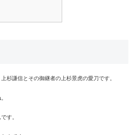
、上杉謙信とその御継者の上杉景虎の愛刀です。
ね。
んです。