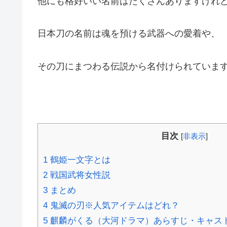
他にも格好いい名前はたくさんありますけれ
日本刀の名前は魂を預ける武器への愛着や、
その刀にまつわる伝説から名付けられていま
目次
[
非表示
]
1
鶴姫一文字とは
2
戦国武将女性説
3
まとめ
4
鬼滅の刃※人気アイテムはどれ？
5
麒麟がくる（大河ドラマ）あらすじ・キャス