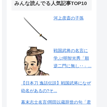
みんな読んでる人気記事TOP10
河上彦斎の子孫
戦国武将の名言に
学ぶ!明智光秀「順
逆二門に無し‥」...
【日本刀 逸話伝説】戦国武将になぜ
幼名があるの?そ...
幕末志士名言!岡田以蔵辞世の句「君