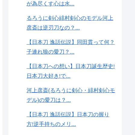
が為尽くす心は水...
るろうに剣心緋村剣心のモデル河上
彦斎は逆刃刀なの？...
【日本刀 逸話伝説】同田貫って何？
子連れ狼の愛刀？...
【日本刀への想い】日本刀誕生歴史!
日本刀大好き!で...
河上彦斎(るろうに剣心・緋村剣心モ
デル)の愛刀は？...
【日本刀 逸話伝説】日本刀の握り
方!逆手持ちのメリ...