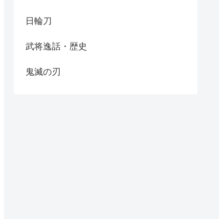
日輪刀
武将逸話・歴史
鬼滅の刃