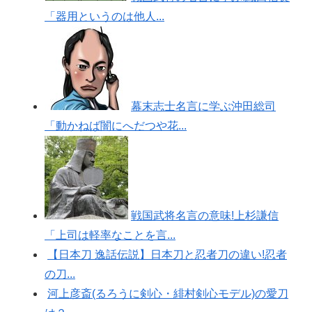
「器用というのは他人...
幕末志士名言に学ぶ沖田総司
「動かねば闇にへだつや花...
戦国武将名言の意味!上杉謙信
「上司は軽率なことを言...
【日本刀 逸話伝説】日本刀と忍者刀の違い!忍者
の刀...
河上彦斎(るろうに剣心・緋村剣心モデル)の愛刀