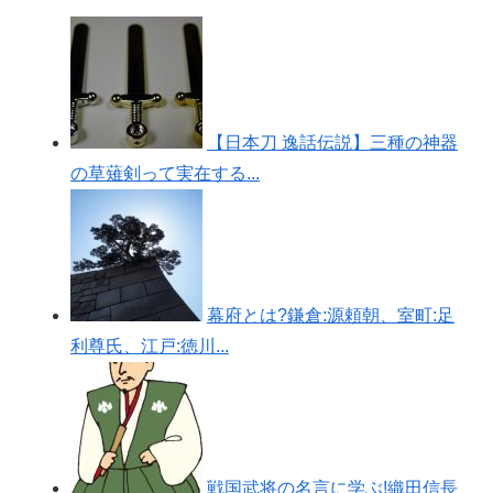
【日本刀 逸話伝説】三種の神器
の草薙剣って実在する...
幕府とは?鎌倉:源頼朝、室町:足
利尊氏、江戸:徳川...
戦国武将の名言に学ぶ!織田信長