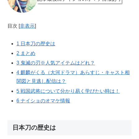
目次
[
非表示
]
1
日本刀の歴史は
2
まとめ
3
鬼滅の刃※人気アイテムはどれ？
4
麒麟がくる（大河ドラマ）あらすじ・キャスト相
関図と見逃し配信は？
5
戦国武将について分かり易く学びたい時は！
6
ナイショのオマケ情報
日本刀の歴史は