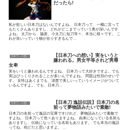
だったら!
私が欲しい日本刀はないんですよね。 日本刀って、一概に言って
もたくさんありますし、どれがどこまでっていう奥が深いんです
よね。 太刀から、脇差、小太刀に短刀等々、本当に様々です。 こ
れが良いっていう物が在りすぎるんで...
【日本刀への想い】実をいうと
日本刀への想い
嫌われる。男女平等されど男尊
女卑
実をいうと嫌われるんですよね。 日本刀って大好きですよ。でも
実はびっくりされることが多いんですよね。 問題は性別のせいで
す。 女性はあくまでも、清楚で美しいっていうイメージがついて
いるんですよ。 でも、日本刀...
【日本刀 逸話伝説】日本刀の名
日本刀への想い
前って夢物語みたいで素敵!
日本刀の名前って逸話の宝庫ですけれど、夢物語みたいで素敵で
すよね。 日本刀って色々ありますよね。 由来になっている名前も
ありますし、伝統になっている名前もあります。 でも本当の逸話
ってね、殆どだと思いますよ。 ...