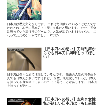
日本刀は歴史文化なんです。 これは毎回書いていることなんです
けれどね、本当に日本刀って歴史文化だと思います。 ただ、刀剣
乱舞っていう流行りのゲームで、人気が出ていますけれどね、 こ
れってただのゲームですし、日本刀の...
【日本刀への想い】刀剣乱舞か
日本刀への想い
らでも日本刀に興味もってほし
い！
日本刀は色々な所で活躍しているんです。 過去の人物の肖像画を
見ても日本刀が多いですけれど、 何故、衰退化して行った日本刀
を持ってる肖像画って多いの？ って思うことがあります。 日本刀
を持ってる姿が...
【日本刀への想い】左利き女性
日本刀への想い
私が欲しい日本刀は‥もし男性