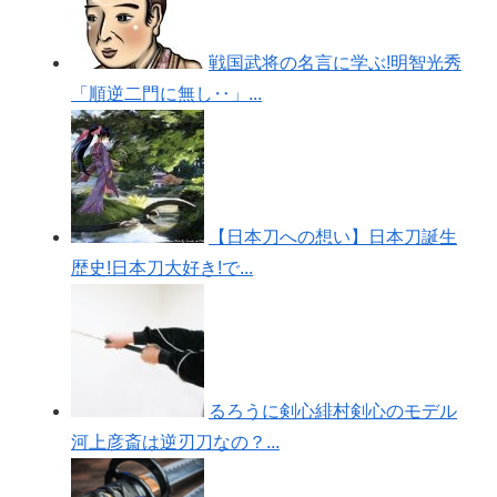
戦国武将の名言に学ぶ!明智光秀
「順逆二門に無し‥」...
【日本刀への想い】日本刀誕生
歴史!日本刀大好き!で...
るろうに剣心緋村剣心のモデル
河上彦斎は逆刃刀なの？...