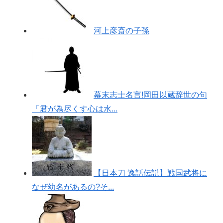
河上彦斎の子孫
幕末志士名言!岡田以蔵辞世の句
「君が為尽くす心は水...
【日本刀 逸話伝説】戦国武将に
なぜ幼名があるの?そ...