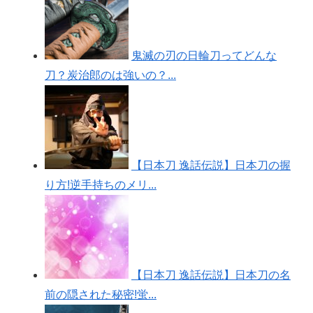
鬼滅の刃の日輪刀ってどんな
刀？炭治郎のは強いの？...
【日本刀 逸話伝説】日本刀の握
り方!逆手持ちのメリ...
【日本刀 逸話伝説】日本刀の名
前の隠された秘密!蛍...