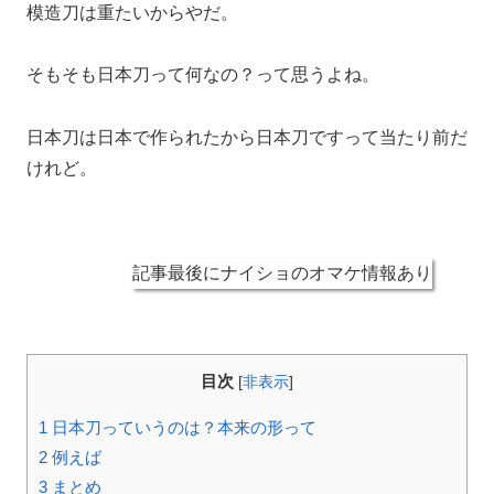
模造刀は重たいからやだ。
そもそも日本刀って何なの？って思うよね。
日本刀は日本で作られたから日本刀ですって当たり前だ
けれど。
記事最後にナイショのオマケ情報あり
目次
[
非表示
]
1
日本刀っていうのは？本来の形って
2
例えば
3
まとめ