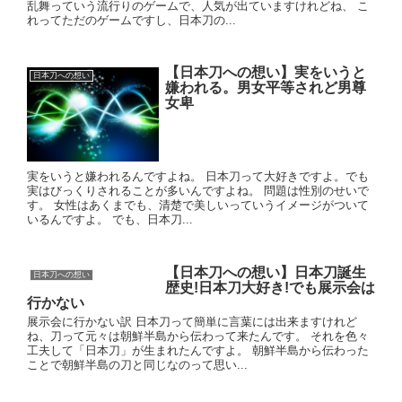
乱舞っていう流行りのゲームで、人気が出ていますけれどね、 こ
れってただのゲームですし、日本刀の...
【日本刀への想い】実をいうと
日本刀への想い
嫌われる。男女平等されど男尊
女卑
実をいうと嫌われるんですよね。 日本刀って大好きですよ。でも
実はびっくりされることが多いんですよね。 問題は性別のせいで
す。 女性はあくまでも、清楚で美しいっていうイメージがついて
いるんですよ。 でも、日本刀...
【日本刀への想い】日本刀誕生
日本刀への想い
歴史!日本刀大好き!でも展示会は
行かない
展示会に行かない訳 日本刀って簡単に言葉には出来ますけれど
ね、刀って元々は朝鮮半島から伝わって来たんです。 それを色々
工夫して「日本刀」が生まれたんですよ。 朝鮮半島から伝わった
ことで朝鮮半島の刀と同じなのって思い...