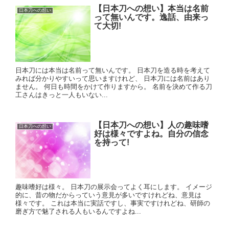
【日本刀への想い】本当は名前
日本刀への想い
って無いんです。逸話、由来っ
て大切!
日本刀には本当は名前って無いんです。 日本刀を造る時を考えて
みれば分かりやすいって思いますけれど、 日本刀には名前はあり
ません。 何日も時間をかけて作りますから。 名前を決めて作る刀
工さんはきっと一人もいない...
【日本刀への想い】人の趣味嗜
日本刀への想い
好は様々ですよね。自分の信念
を持って!
趣味嗜好は様々。 日本刀の展示会ってよく耳にします。 イメージ
的に、昔の物だからっていう意見が多いですけれどね、意見は
様々です。 これは本当に実話ですし、事実ですけれどね、研師の
磨ぎ方で魅了される人もいるんですよね...